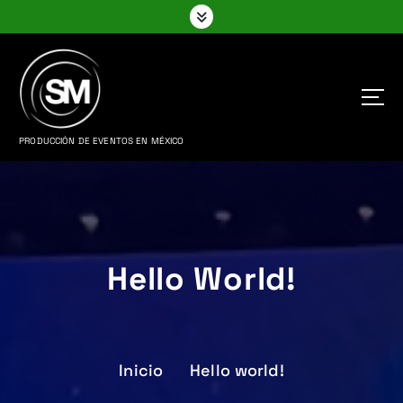
S
a
l
t
a
r
a
PRODUCCIÓN DE EVENTOS EN MÉXICO
l
c
o
n
t
e
Hello World!
n
i
d
o
Inicio
Hello world!