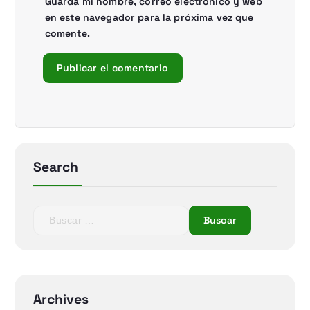
Guarda mi nombre, correo electrónico y web
s
en este navegador para la próxima vez que
comente.
Search
B
u
s
c
a
r
Archives
: