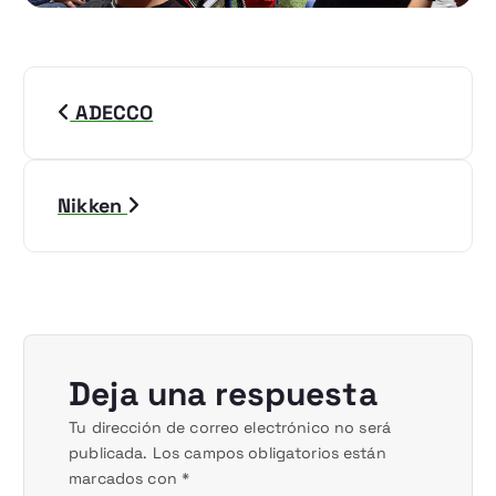
N
ADECCO
a
v
Nikken
e
g
a
c
Deja una respuesta
i
Tu dirección de correo electrónico no será
publicada.
Los campos obligatorios están
ó
marcados con
*