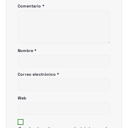
n
Comentario
*
d
e
e
Nombre
*
n
t
Correo electrónico
*
r
a
Web
d
a